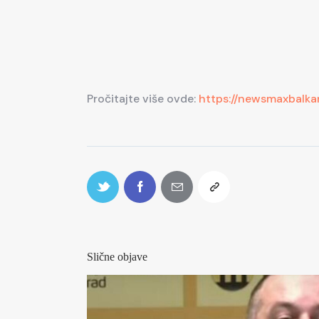
Pročitajte više ovde:
https://newsmaxbalk
Slične objave