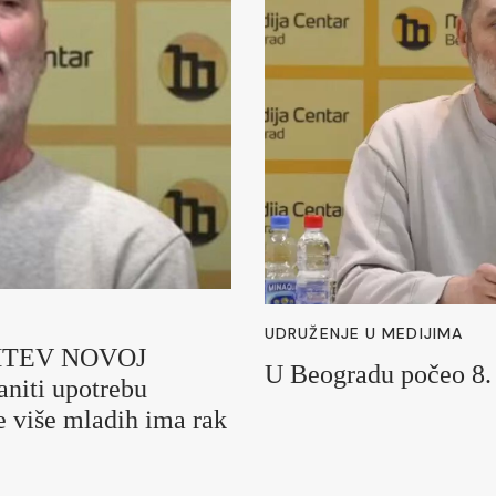
UDRUŽENJE U MEDIJIMA
AHTEV NOVOJ
U Beogradu počeo 8.
iti upotrebu
e više mladih ima rak