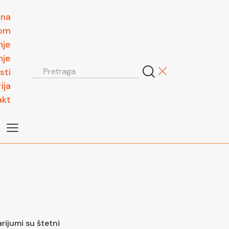
tna
om
nje
nje
sti
ija
akt
rijumi su štetni