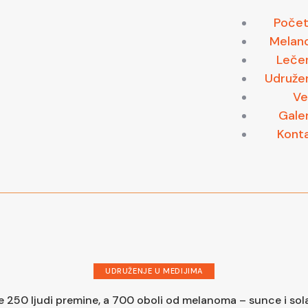
Poče
Melan
Leče
Udruže
Ve
Galer
Kont
UDRUŽENJE U MEDIJIMA
je 250 ljudi premine, a 700 oboli od melanoma – sunce i sola