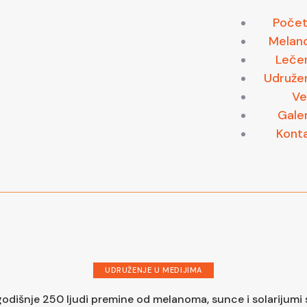
Poče
Melan
Leče
Udruže
Ve
Galer
Kont
UDRUŽENJE U MEDIJIMA
 godišnje 250 ljudi premine od melanoma, sunce i solarijumi 