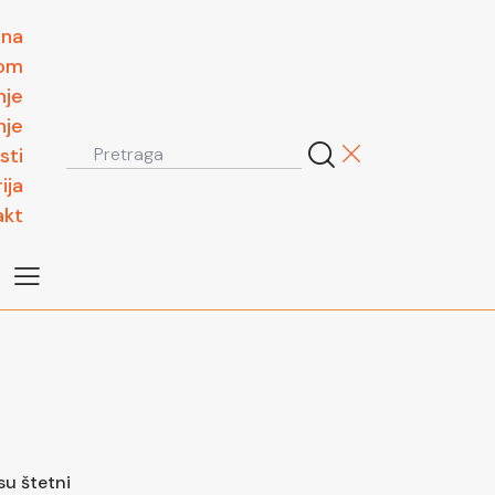
tna
om
nje
nje
sti
ija
akt
su štetni