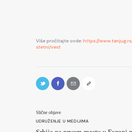
Više pročitajte ovde:
https://www.tanjug.r
stetni/vest
Slične objave
UDRUŽENJE U MEDIJIMA
Srbija na prvom mestu u Evropi p