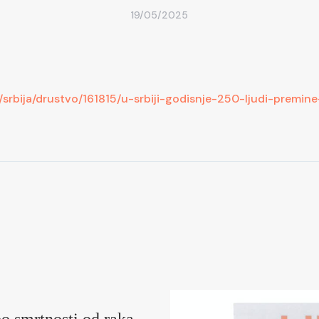
19/05/2025
s/srbija/drustvo/161815/u-srbiji-godisnje-250-ljudi-premi
o smrtnosti od raka