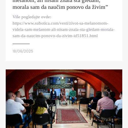
melanom, ali nisam znala šta gledam,
morala sam da naučim ponovo da živim”
Više pogledajte ovde:
https://www.subotica.com/vesti/zivot-sa-melanomom-
videla-sam-melanom-ali-nisam-znala-sta-gledam-morala-
sam-da-naucim-ponovo-da-zivim-id51851.html
18/06/2025