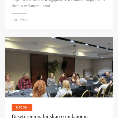
https://www.vesti.rs/Kragujevac/Poceo-deseti-regionalni-
skup-o-melanomu.html
16/01/2026
UPOOM
Deseti regionalni skup o melanomu