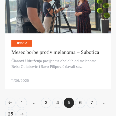
UPOOM
Mesec borbe protiv melanoma – Subotica
Članovi Udruženja pacijenata obolelih od melanoma
Beba Golubović i Savo Pilipović davali su…
11/06/2025
…
…
1
3
4
5
6
7
25