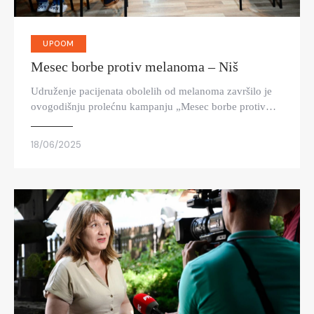
UPOOM
Mesec borbe protiv melanoma – Niš
Udruženje pacijenata obolelih od melanoma završilo je
ovogodišnju prolećnu kampanju „Mesec borbe protiv…
18/06/2025