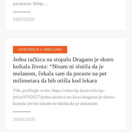
pacijenata Srbije…
03/07/2025
UDRUŽENJE U MEDIJIMA
Jedna tačkica na stopalu Draganu je skoro
koštala života: “Nisam ni slutila da je
melanom, čekala sam da poraste na pet
milimetara da bih otišla kod lekara
Više pročitajte ovde: https://zdravlje.kurir.rs/tvoja-
prica/9702637/jedna-tackica-na-kozi-draganu-je-skoro-
kostala-zivota-nisam-ni-slutila-da-je-melanom
25/06/2025