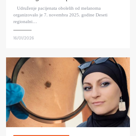
Udruženje pacijenata obolelih od melanoma
organizovalo je 7. novembra 2025. godine Deseti
regionalni…
16/01/2026