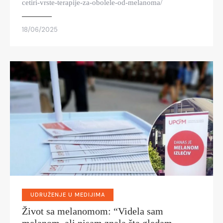
cetiri-vrste-terapije-za-obolele-od-melanoma/
18/06/2025
UDRUŽENJE U MEDIJIMA
Život sa melanomom: “Videla sam