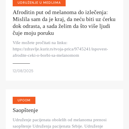
UDRUŽENJE U MEDIJIMA
Afroditin put od melanoma do izlečenja:
Mislila sam da je kraj, da neću biti uz ćerku
dok odrasta, a sada želim da što više ljudi
čuje moju poruku
Više možete pročitati na linku:
https://zdravlje.kurir.rs/tvoja-prica/9745241/ispovest-
afrodite-ceki-o-borbi-sa-melanomom
12/08/2025
UPOOM
Saopštenje
Udruženje pacijenata obolelih od melanoma prenosi
saopštenje Udruženja pacijenata Srbije. Udruženje