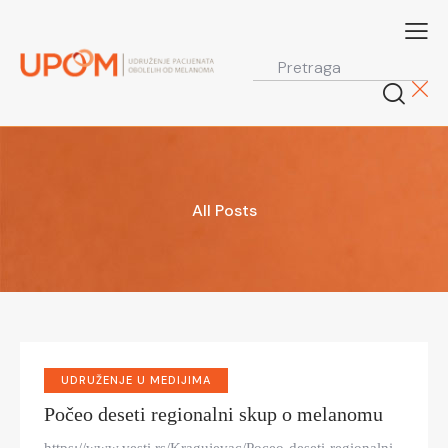
All Posts
UDRUŽENJE U MEDIJIMA
Počeo deseti regionalni skup o melanomu