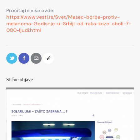
Pročitajte više ovde:
https://www.vesti.rs/Svet/Mesec-borbe-protiv-
melanoma-Godisnje-u-Srbiji-od-raka-koze-oboli-7-
000-ljudi.html
Slične objave