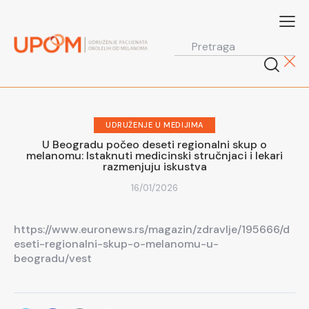
UDRUŽENJE U MEDIJIMA
U Beogradu počeo deseti regionalni skup o
melanomu: Istaknuti medicinski stručnjaci i lekari
razmenjuju iskustva
16/01/2026
https://www.euronews.rs/magazin/zdravlje/195666/d
eseti-regionalni-skup-o-melanomu-u-
beogradu/vest